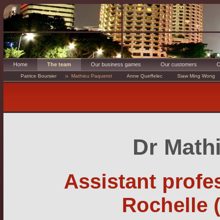
Home
The team
Our business games
Our customers
C
Patrice Boursier
Mathieu Paquerot
Anne Queffelec
Siaw Ming Wong
Dr Math
Assistant profe
Rochelle 